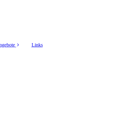
ngebote
Links
nis
ik