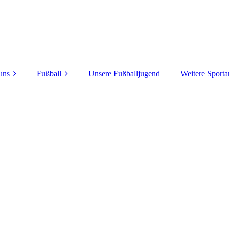
uns
Fußball
Unsere Fußballjugend
Weitere Sporta
Gedenken
1. Mannschaft
Dart
r Vereinsheim
Spielberichte
Fußballten
e Sportanlagen
2. Mannschaft
Gymnast
sere Partner
glied werden